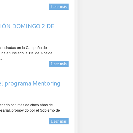
Leer más
IÓN DOMINGO 2 DE
encuadradas en la Campaña de
a anunciado la Tte. de Alcalde
..
Leer más
del programa Mentoring
riado con más de cinco años de
esarial, promovido por el Gobierno de
Leer más