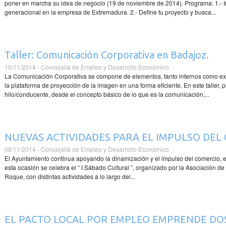
poner en marcha su idea de negocio (19 de noviembre de 2014). Programa: 1.- In
generacional en la empresa de Extremadura. 2.- Define tu proyecto y busca...
Taller: Comunicación Corporativa en Badajoz.
10/11/2014 - Concejalía de Empleo y Desarrollo Económico
La Comunicación Corporativa se compone de elementos, tanto internos como ext
la plataforma de proyección de la imagen en una forma eficiente. En este taller,
hilo/conducente, desde el concepto básico de lo que es la comunicación,...
NUEVAS ACTIVIDADES PARA EL IMPULSO DEL
08/11/2014 - Concejalía de Empleo y Desarrollo Económico
El Ayuntamiento continua apoyando la dinamización y el impulso del comercio, e
esta ocasión se celebra el “ I Sábado Cultural ”, organizado por la Asociación 
Roque, con distintas actividades a lo largo del...
EL PACTO LOCAL POR EMPLEO EMPRENDE DO