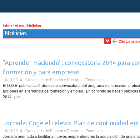
Inicio
/
Al día
/
Noticias
Noticias
Clic para a
"Aprender Haciendo": convocatoria 2014 para cen
formación y para empresas
10/11/2014 - Concejalía de Empleo y Desarrollo Económico
El D.O.E. publica las órdenes de convocatoria del programa de formación profe
acciones en alternancia de formación y empleo. En concreto se hacen públicas
2014 por...
Jornada: Coge el relevo: Plan de continuidad em
10/11/2014 - Concejalía de Empleo y Desarrollo Económico
Jornada orientada a facilitar a nuevos emprendedores la adquisición de una e