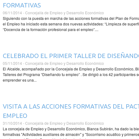
FORMATIVAS
06/11/2014 - Concejalía de Empleo y Desarrollo Económico
Siguiendo con la puesta en marcha de las acciones formativas del Plan de Forma
el Empleo ha iniciado esta semana dos nuevas actividades: “Limpieza de superfici
“Docencia de la formación profesional para el empleo”....
CELEBRADO EL PRIMER TALLER DE DISEÑAN
05/11/2014 - Concejalía de Empleo y Desarrollo Económico
El Alcalde, acompañado por la Concejala de Empleo y Desarrollo Económico, Blan
Talleres del Programa “Diseñando tu empleo” . Se dirigió a los 42 participantes
emprender es una...
VISITA A LAS ACCIONES FORMATIVAS DEL PAC
EMPLEO
31/10/2014 - Concejalía de Empleo y Desarrollo Económico
La concejala de Empleo y Desarrollo Económico, Blanca Subirán, ha dado la bi
formativas "Actividades auxiliares de almacén" y "Socorrismo acuático y primeros