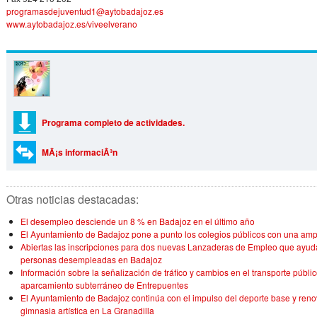
programasdejuventud1@aytobadajoz.es
www.aytobadajoz.es/viveelverano
Programa completo de actividades.
MÃ¡s informaciÃ³n
Otras noticias destacadas:
El desempleo desciende un 8 % en Badajoz en el último año
El Ayuntamiento de Badajoz pone a punto los colegios públicos con una a
Abiertas las inscripciones para dos nuevas Lanzaderas de Empleo que ayuda
personas desempleadas en Badajoz
Información sobre la señalización de tráfico y cambios en el transporte públic
aparcamiento subterráneo de Entrepuentes
El Ayuntamiento de Badajoz continúa con el impulso del deporte base y reno
gimnasia artística en La Granadilla