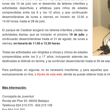
lunes día 10 de julio con el desarrollo de talleres infantiles y
actividades deportivas y artísticas, para niños de edades
comprendidas entre los 6 y los 12 años, y que continuarán
desarrollándose de lunes a viernes, en horario de 12.00 a
14.00 horas, hasta el 28 de julio.
El parque de Castelar acogerá los talleres infantiles y todas las
actividades diarias, que se iniciarán el próximo
19 de julio
, y
continuarán desarrollándose hasta el 31 de agosto, de lunes a
viernes,
en horario de 11.00 a 13.30 horas
.
Todas las actividades van dirigidas a chicas y chicos de edades
comprendidas entre los 3 y 17 años, incluyendo además las
destinadas al disfrute en familia, y se continúan desarrollando hasta el 30 de se
Para participar, en algunas no es necesario inscribirse, y para aquellas que 
exclusivamente on-line,
a través de esta web
, dónde se puede obtener toda la i
Más información:
Concejalía de Juventud
Ronda del Pilar 20. 06002 Badajoz
Teléfonos 924 210 070 - 924 210 109
Fax 924 210 202