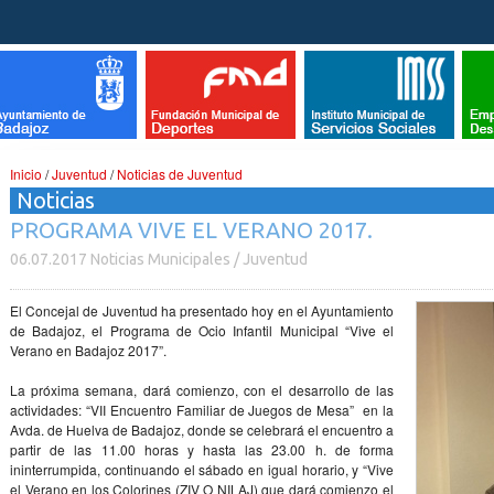
Inicio
/
Juventud
/
Noticias de Juventud
Noticias
PROGRAMA VIVE EL VERANO 2017.
06.07.2017 Noticias Municipales / Juventud
El Concejal de Juventud ha presentado hoy en el Ayuntamiento
de Badajoz, el Programa de Ocio Infantil Municipal “Vive el
Verano en Badajoz 2017”.
La próxima semana, dará comienzo, con el desarrollo de las
actividades: “VII Encuentro Familiar de Juegos de Mesa” en la
Avda. de Huelva de Badajoz, donde se celebrará el encuentro a
partir de las 11.00 horas y hasta las 23.00 h. de forma
ininterrumpida, continuando el sábado en igual horario, y “Vive
el Verano en los Colorines (ZIV O NILAJ) que dará comienzo el