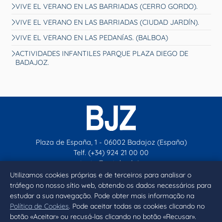
VIVE EL VERANO EN LAS BARRIADAS (CERRO GORDO).
VIVE EL VERANO EN LAS BARRIADAS (CIUDAD JARDÍN).
VIVE EL VERANO EN LAS PEDANÍAS. (BALBOA)
ACTIVIDADES INFANTILES PARQUE PLAZA DIEGO DE
BADAJOZ.
Plaza de España, 1 - 06002 Badajoz (España)
Telf. (+34) 924 21 00 00
contacto@aytobadajoz.es
Utilizamos cookies próprias e de terceiros para analisar o
tráfego no nosso sítio web, obtendo os dados necessários para
Facebook
X
Instagram
YouTube
estudar a sua navegação. Pode obter mais informação na
Política de Cookies
. Pode aceitar todas as cookies clicando no
botão «Aceitar» ou recusá-las clicando no botão «Recusar».
Inicio
Aviso legal
Privacidad
Política de Cookies