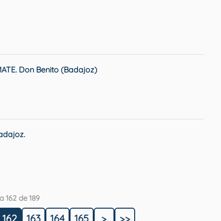
E. Don Benito (Badajoz)
dajoz.
a 162 de 189
162
163
164
165
>
>>