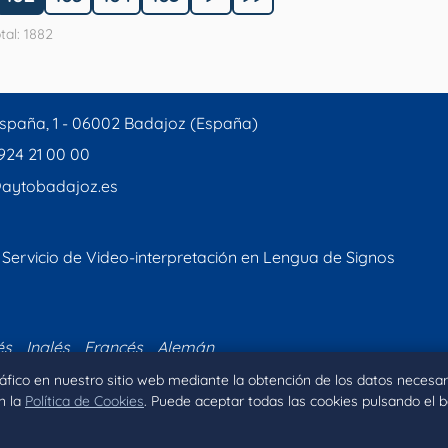
tal: 1882
spaña, 1 - 06002 Badajoz (España)
 924 21 00 00
aytobadajoz.es
Servicio de Video-interpretación en Lengua de Signos
és
Inglés
Francés
Alemán
tráfico en nuestro sitio web mediante la obtención de los datos necesar
n la
Política de Cookies
. Puede aceptar todas las cookies pulsando el 
Inicio
Aviso legal
Privacidad
Política de Coo