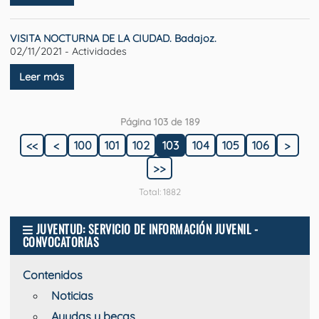
VISITA NOCTURNA DE LA CIUDAD. Badajoz.
02/11/2021 - Actividades
Leer más
Página 103 de 189
<<
<
100
101
102
103
104
105
106
>
>>
Total: 1882
JUVENTUD: SERVICIO DE INFORMACIÓN JUVENIL -
CONVOCATORIAS
Contenidos
Noticias
Ayudas y becas