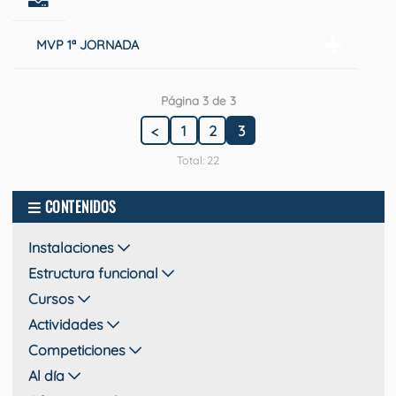
MVP 1ª JORNADA
Página 3 de 3
<
1
2
3
Total: 22
CONTENIDOS
Instalaciones
Estructura funcional
Cursos
Actividades
Competiciones
Al día