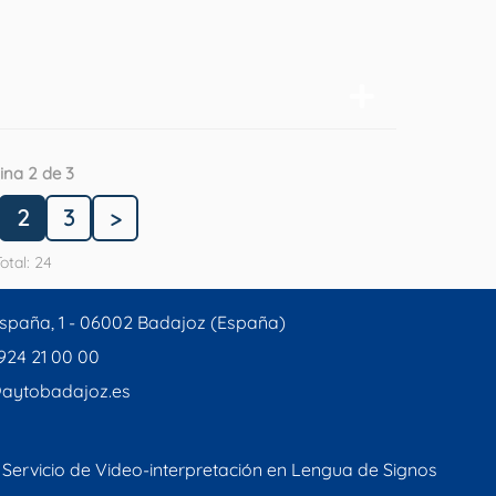
ina 2 de 3
2
3
>
otal: 24
spaña, 1 - 06002 Badajoz (España)
 924 21 00 00
aytobadajoz.es
Servicio de Video-interpretación en Lengua de Signos