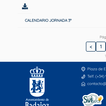
CALENDARIO JORNADA 3ª
Pág
<
1
T
Plaza de E
Telf. (+34)
contacto@