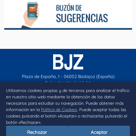
Plaza de España, 1 - 06002 Badajoz (España)
Telf. (+34) 924 21 00 00
contacto@aytobadajoz.es
Utilizamos cookies propias y de terceros para analizar el tráfico
en nuestro sitio web mediante la obtención de los datos
necesarios para estudiar su navegación. Puede obtener más
Facebook
X
Instagram
YouTube
información en la
Política de Cookies
. Puede aceptar todas las
cookies pulsando el botón «Aceptar» o rechazarlas pulsando el
botón «Rechazar».
Inicio
Aviso legal
Privacidad
Política de Cookies
Rechazar
Aceptar
Declaración de accesibilidad