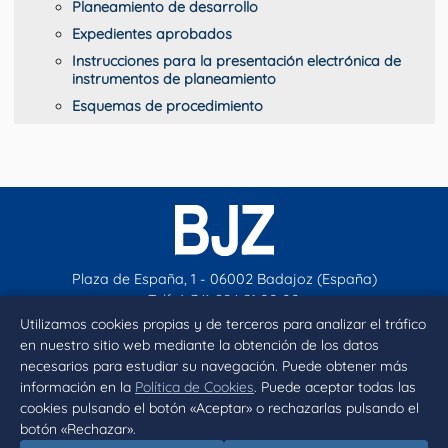
Planeamiento de desarrollo
Expedientes aprobados
Instrucciones para la presentación electrónica de
instrumentos de planeamiento
Esquemas de procedimiento
Plaza de España, 1 - 06002 Badajoz (España)
Telf. (+34) 924 21 00 00
contacto@aytobadajoz.es
Utilizamos cookies propias y de terceros para analizar el tráfico
en nuestro sitio web mediante la obtención de los datos
necesarios para estudiar su navegación. Puede obtener más
Facebook
X
Instagram
YouTube
información en la
Política de Cookies
. Puede aceptar todas las
cookies pulsando el botón «Aceptar» o rechazarlas pulsando el
botón «Rechazar».
Inicio
Aviso legal
Privacidad
Política de Cookies