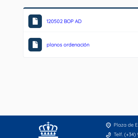
120502 BOP AD
planos ordenación
Plaza de E
Telf. (+34)