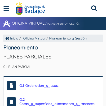
OFICINA VIRTUAL
/
PLANEAMIENTO Y GESTIÓN
Inicio
Oficina Virtual
/
Planeamiento y Gestión
Planeamiento
PLANES PARCIALES
01. PLAN PARCIAL
O.1-Ordenacion_y_usos.
O.2-
Cotas_y_superficies_alineaciones_y_rasantes.